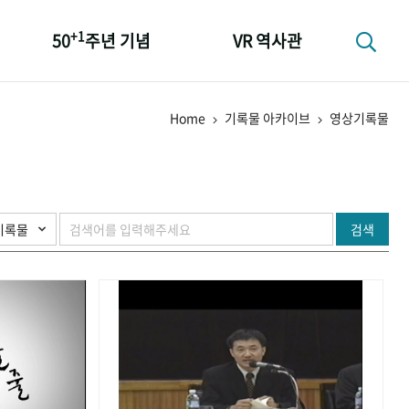
+1
50
주년 기념
VR 역사관
성과 50선
Home
기록물 아카이브
영상기록물
숫자로 보는 50년
+1
50
주년 광장
세계와 함께 한 KIHASA
검색