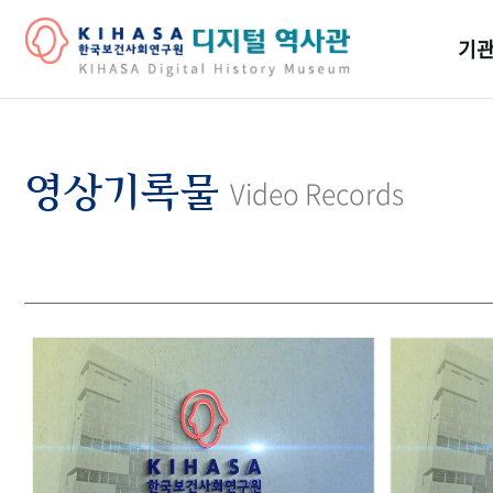
기관
걸어
기관
영상기록물
Video Records
역대
연구원