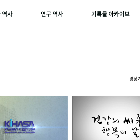
 역사
연구 역사
기록물 아카이브
온 길
정책과 연구
사진 아카이브
 변천사
키워드로 보는 연구 역사
문서 기록물
 기관장
연구자들
행정박물
 사람들
간행물 변천사
영상 기록물