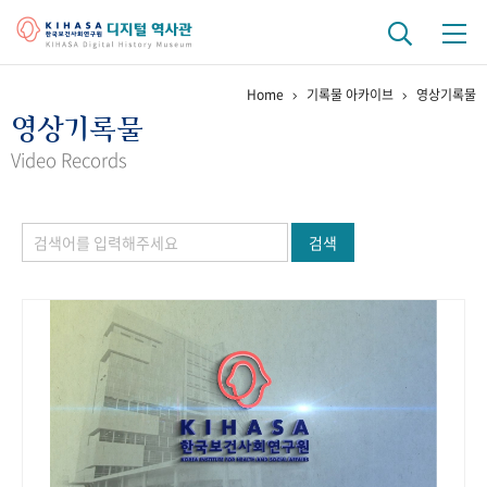
Home
기록물 아카이브
영상기록물
기관 역사
영상기록물
걸어온 길
기관 변천사
역대 기관장
연구원 사람들
Video Records
연구 역사
검색
정책과 연구
키워드로 보는 연구 역사
연구자들
간행물 변천사
기록물 아카이브
사진 아카이브
문서 기록물
행정박물
영상 기록물
+1
50
주년 기념