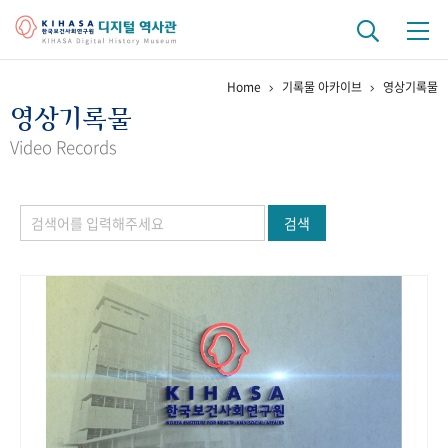
Home
기록물 아카이브
영상기록물
기관 역사
영상기록물
걸어온 길
기관 변천사
역대 기관장
연구원 사람들
Video Records
연구 역사
검색
정책과 연구
키워드로 보는 연구 역사
연구자들
간행물 변천사
기록물 아카이브
사진 아카이브
문서 기록물
행정박물
영상 기록물
+1
50
주년 기념