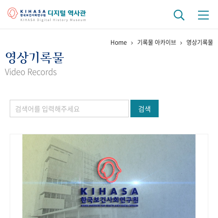
Home
기록물 아카이브
영상기록물
기관 역사
영상기록물
걸어온 길
기관 변천사
역대 기관장
연구원 사람들
Video Records
연구 역사
검색
정책과 연구
키워드로 보는 연구 역사
연구자들
간행물 변천사
기록물 아카이브
사진 아카이브
문서 기록물
행정박물
영상 기록물
+1
50
주년 기념