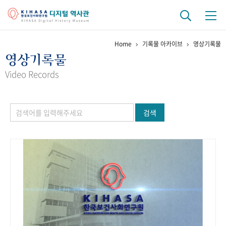
Home
기록물 아카이브
영상기록물
기관 역사
영상기록물
걸어온 길
기관 변천사
역대 기관장
연구원 사람들
Video Records
연구 역사
검색
정책과 연구
키워드로 보는 연구 역사
연구자들
간행물 변천사
기록물 아카이브
사진 아카이브
문서 기록물
행정박물
영상 기록물
+1
50
주년 기념