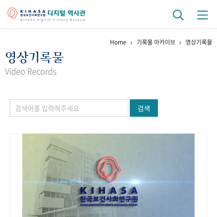
Home
기록물 아카이브
영상기록물
기관 역사
영상기록물
걸어온 길
기관 변천사
역대 기관장
연구원 사람들
Video Records
연구 역사
검색
정책과 연구
키워드로 보는 연구 역사
연구자들
간행물 변천사
기록물 아카이브
사진 아카이브
문서 기록물
행정박물
영상 기록물
+1
50
주년 기념