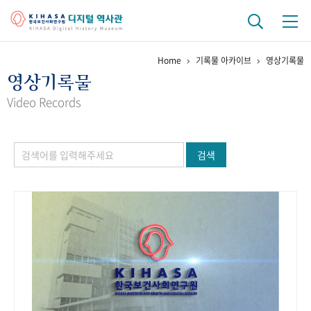
Home
기록물 아카이브
영상기록물
기관 역사
영상기록물
걸어온 길
기관 변천사
역대 기관장
연구원 사람들
Video Records
연구 역사
검색
정책과 연구
키워드로 보는 연구 역사
연구자들
간행물 변천사
기록물 아카이브
사진 아카이브
문서 기록물
행정박물
영상 기록물
+1
50
주년 기념