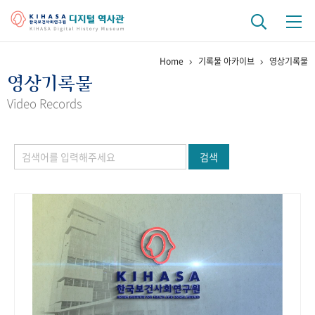
Home
기록물 아카이브
영상기록물
기관 역사
영상기록물
걸어온 길
기관 변천사
역대 기관장
연구원 사람들
Video Records
연구 역사
검색
정책과 연구
키워드로 보는 연구 역사
연구자들
간행물 변천사
기록물 아카이브
사진 아카이브
문서 기록물
행정박물
영상 기록물
+1
50
주년 기념