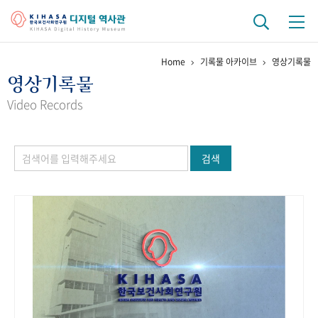
Home
기록물 아카이브
영상기록물
기관 역사
영상기록물
걸어온 길
기관 변천사
역대 기관장
연구원 사람들
Video Records
연구 역사
검색
정책과 연구
키워드로 보는 연구 역사
연구자들
간행물 변천사
기록물 아카이브
사진 아카이브
문서 기록물
행정박물
영상 기록물
+1
50
주년 기념