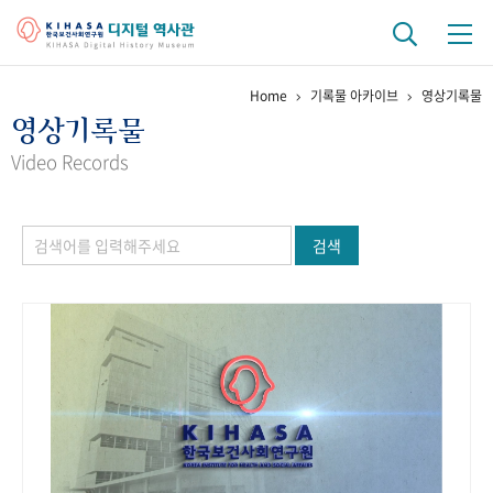
Home
기록물 아카이브
영상기록물
기관 역사
영상기록물
걸어온 길
기관 변천사
역대 기관장
연구원 사람들
Video Records
연구 역사
검색
정책과 연구
키워드로 보는 연구 역사
연구자들
간행물 변천사
기록물 아카이브
사진 아카이브
문서 기록물
행정박물
영상 기록물
+1
50
주년 기념