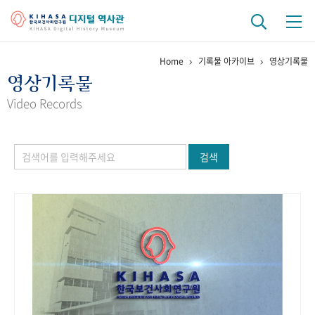
Home
기록물 아카이브
영상기록물
기관 역사
영상기록물
걸어온 길
기관 변천사
역대 기관장
연구원 사람들
Video Records
연구 역사
검색
정책과 연구
키워드로 보는 연구 역사
연구자들
간행물 변천사
기록물 아카이브
사진 아카이브
문서 기록물
행정박물
영상 기록물
+1
50
주년 기념