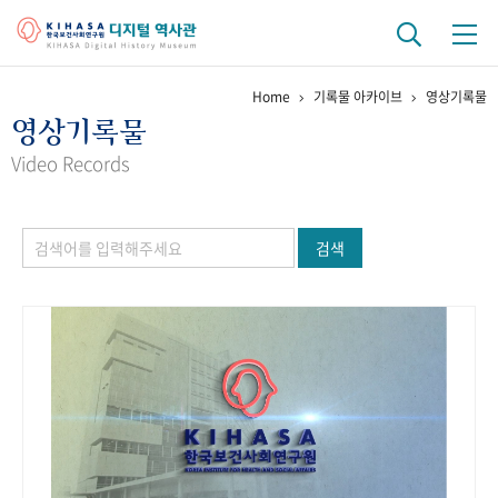
Home
기록물 아카이브
영상기록물
기관 역사
영상기록물
걸어온 길
기관 변천사
역대 기관장
연구원 사람들
Video Records
연구 역사
검색
정책과 연구
키워드로 보는 연구 역사
연구자들
간행물 변천사
기록물 아카이브
사진 아카이브
문서 기록물
행정박물
영상 기록물
+1
50
주년 기념