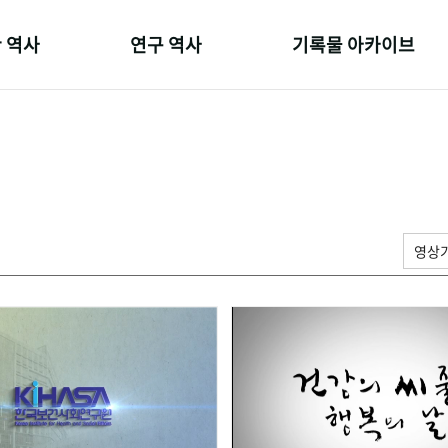
 역사
연구 역사
기록물 아카이브
온 길
정책과 연구
사진 아카이브
 변천사
키워드로 보는 연구 역사
문서 기록물
 기관장
연구자들
행정박물
 사람들
간행물 변천사
영상 기록물