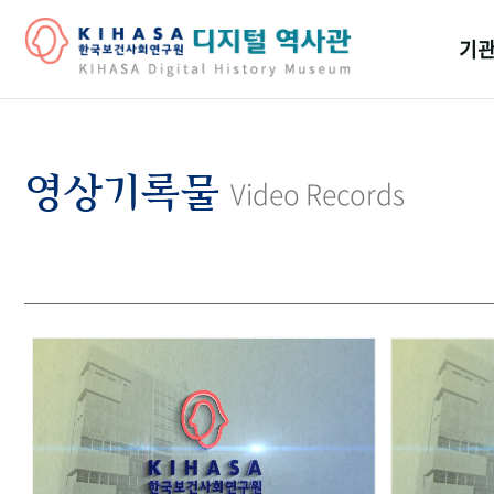
기관
걸어
기관
영상기록물
Video Records
역대
연구원