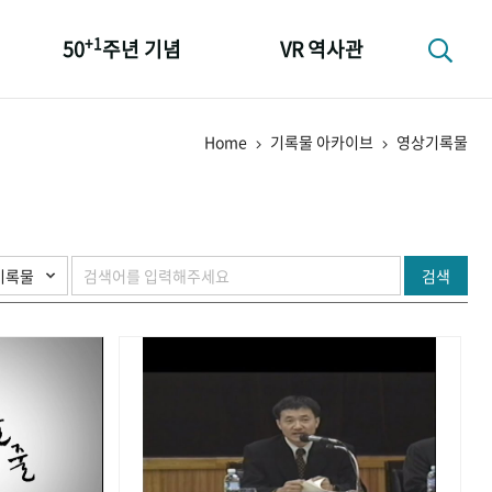
+1
50
주년 기념
VR 역사관
성과 50선
Home
기록물 아카이브
영상기록물
숫자로 보는 50년
+1
50
주년 광장
세계와 함께 한 KIHASA
검색