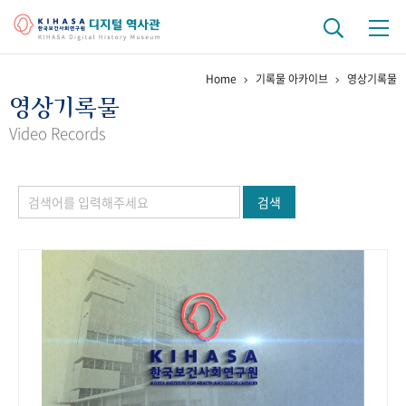
Home
기록물 아카이브
영상기록물
기관 역사
영상기록물
걸어온 길
기관 변천사
역대 기관장
연구원 사람들
Video Records
연구 역사
검색
정책과 연구
키워드로 보는 연구 역사
연구자들
간행물 변천사
기록물 아카이브
사진 아카이브
문서 기록물
행정박물
영상 기록물
+1
50
주년 기념