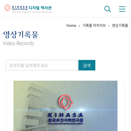
Home
기록물 아카이브
영상기록물
기관 역사
영상기록물
걸어온 길
기관 변천사
역대 기관장
연구원 사람들
Video Records
연구 역사
검색
정책과 연구
키워드로 보는 연구 역사
연구자들
간행물 변천사
기록물 아카이브
사진 아카이브
문서 기록물
행정박물
영상 기록물
+1
50
주년 기념