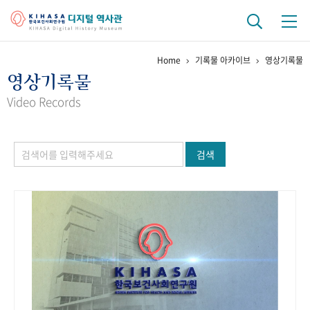
Home
기록물 아카이브
영상기록물
기관 역사
영상기록물
걸어온 길
기관 변천사
역대 기관장
연구원 사람들
Video Records
연구 역사
검색
정책과 연구
키워드로 보는 연구 역사
연구자들
간행물 변천사
기록물 아카이브
사진 아카이브
문서 기록물
행정박물
영상 기록물
+1
50
주년 기념