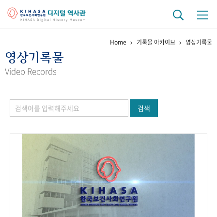
Home
기록물 아카이브
영상기록물
기관 역사
영상기록물
걸어온 길
기관 변천사
역대 기관장
연구원 사람들
Video Records
연구 역사
검색
정책과 연구
키워드로 보는 연구 역사
연구자들
간행물 변천사
기록물 아카이브
사진 아카이브
문서 기록물
행정박물
영상 기록물
+1
50
주년 기념