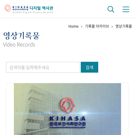
Home
기록물 아카이브
영상기록물
기관 역사
영상기록물
걸어온 길
기관 변천사
역대 기관장
연구원 사람들
Video Records
연구 역사
검색
정책과 연구
키워드로 보는 연구 역사
연구자들
간행물 변천사
기록물 아카이브
사진 아카이브
문서 기록물
행정박물
영상 기록물
+1
50
주년 기념