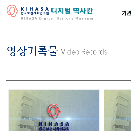
기관
걸어
기관
영상기록물
Video Records
역대
연구원