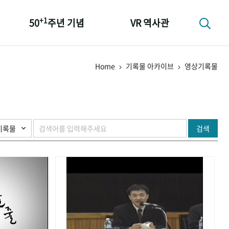
+1
50
주년 기념
VR 역사관
성과 50선
Home
기록물 아카이브
영상기록물
숫자로 보는 50년
+1
50
주년 광장
세계와 함께 한 KIHASA
검색