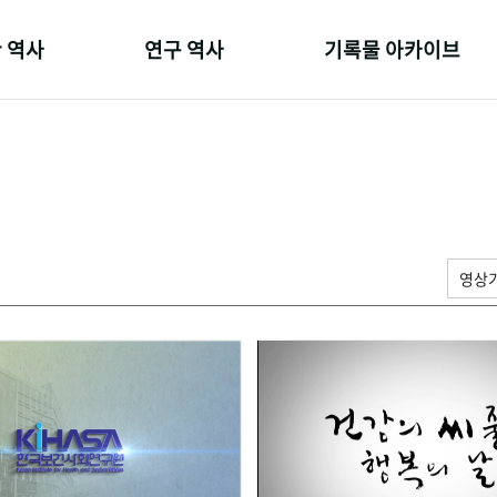
 역사
연구 역사
기록물 아카이브
온 길
정책과 연구
사진 아카이브
 변천사
키워드로 보는 연구 역사
문서 기록물
 기관장
연구자들
행정박물
 사람들
간행물 변천사
영상 기록물