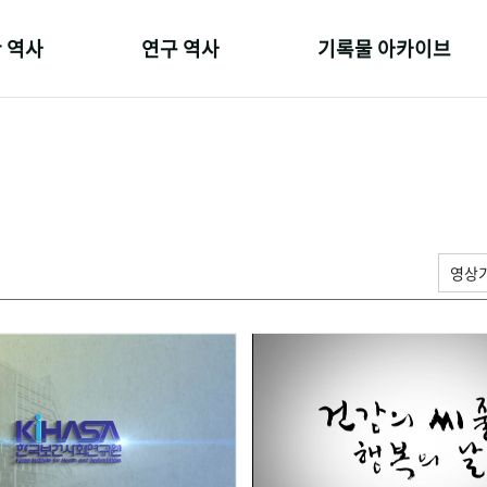
 역사
연구 역사
기록물 아카이브
온 길
정책과 연구
사진 아카이브
 변천사
키워드로 보는 연구 역사
문서 기록물
 기관장
연구자들
행정박물
 사람들
간행물 변천사
영상 기록물