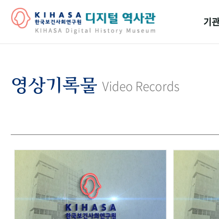
기관
걸어
기관
영상기록물
Video Records
역대
연구원