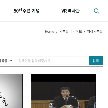
+1
50
주년 기념
VR 역사관
성과 50선
Home
기록물 아카이브
영상기록물
숫자로 보는 50년
+1
50
주년 광장
세계와 함께 한 KIHASA
검색