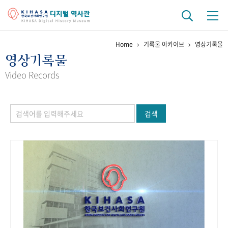
Home
기록물 아카이브
영상기록물
기관 역사
영상기록물
걸어온 길
기관 변천사
역대 기관장
연구원 사람들
Video Records
연구 역사
검색
정책과 연구
키워드로 보는 연구 역사
연구자들
간행물 변천사
기록물 아카이브
사진 아카이브
문서 기록물
행정박물
영상 기록물
+1
50
주년 기념