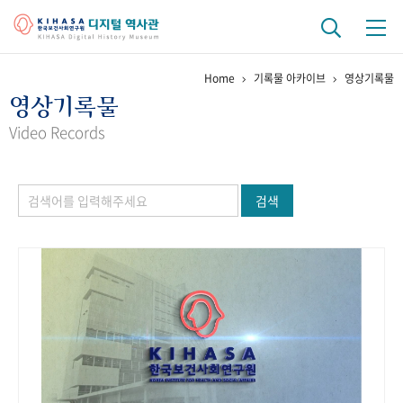
Home
기록물 아카이브
영상기록물
기관 역사
영상기록물
걸어온 길
기관 변천사
역대 기관장
연구원 사람들
Video Records
연구 역사
검색
정책과 연구
키워드로 보는 연구 역사
연구자들
간행물 변천사
기록물 아카이브
사진 아카이브
문서 기록물
행정박물
영상 기록물
+1
50
주년 기념