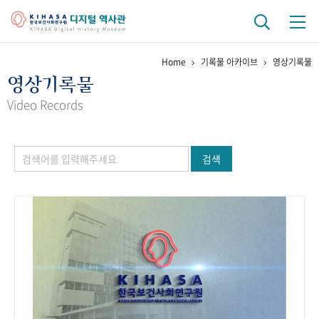
Home
기록물 아카이브
영상기록물
기관 역사
영상기록물
걸어온 길
기관 변천사
역대 기관장
연구원 사람들
Video Records
연구 역사
검색
정책과 연구
키워드로 보는 연구 역사
연구자들
간행물 변천사
기록물 아카이브
사진 아카이브
문서 기록물
행정박물
영상 기록물
+1
50
주년 기념