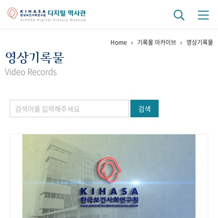
Home
기록물 아카이브
영상기록물
기관 역사
영상기록물
걸어온 길
기관 변천사
역대 기관장
연구원 사람들
Video Records
연구 역사
검색
정책과 연구
키워드로 보는 연구 역사
연구자들
간행물 변천사
기록물 아카이브
사진 아카이브
문서 기록물
행정박물
영상 기록물
+1
50
주년 기념