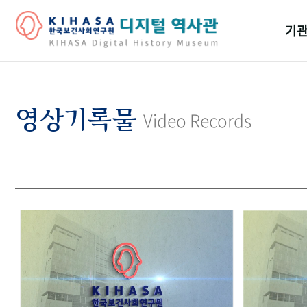
기관
걸어
기관
영상기록물
Video Records
역대
연구원