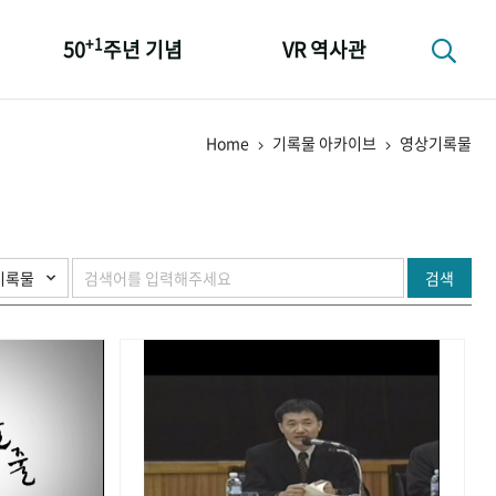
+1
50
주년 기념
VR 역사관
성과 50선
Home
기록물 아카이브
영상기록물
숫자로 보는 50년
+1
50
주년 광장
세계와 함께 한 KIHASA
검색