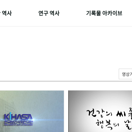
 역사
연구 역사
기록물 아카이브
온 길
정책과 연구
사진 아카이브
 변천사
키워드로 보는 연구 역사
문서 기록물
 기관장
연구자들
행정박물
 사람들
간행물 변천사
영상 기록물