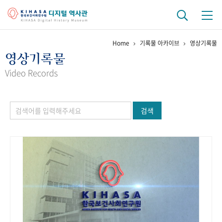
Home
기록물 아카이브
영상기록물
기관 역사
영상기록물
걸어온 길
기관 변천사
역대 기관장
연구원 사람들
Video Records
연구 역사
검색
정책과 연구
키워드로 보는 연구 역사
연구자들
간행물 변천사
기록물 아카이브
사진 아카이브
문서 기록물
행정박물
영상 기록물
+1
50
주년 기념