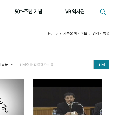
+1
50
주년 기념
VR 역사관
성과 50선
Home
기록물 아카이브
영상기록물
숫자로 보는 50년
+1
50
주년 광장
세계와 함께 한 KIHASA
검색