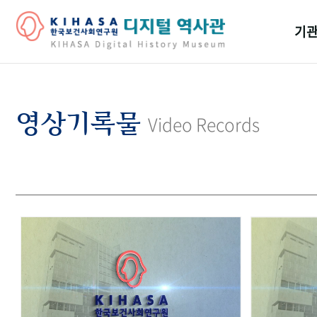
기관
걸어
기관
영상기록물
Video Records
역대
연구원