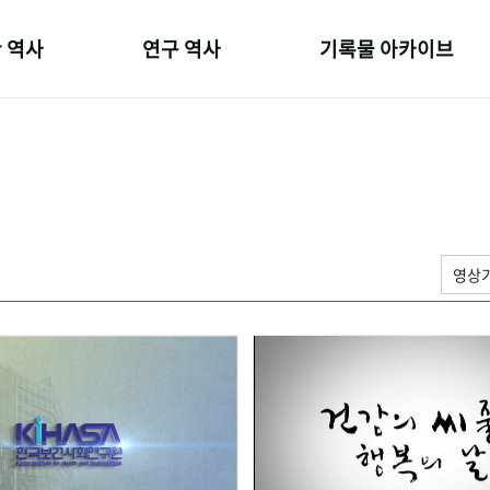
 역사
연구 역사
기록물 아카이브
온 길
정책과 연구
사진 아카이브
 변천사
키워드로 보는 연구 역사
문서 기록물
 기관장
연구자들
행정박물
 사람들
간행물 변천사
영상 기록물