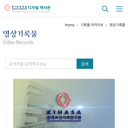
Home
기록물 아카이브
영상기록물
기관 역사
영상기록물
걸어온 길
기관 변천사
역대 기관장
연구원 사람들
Video Records
연구 역사
검색
정책과 연구
키워드로 보는 연구 역사
연구자들
간행물 변천사
기록물 아카이브
사진 아카이브
문서 기록물
행정박물
영상 기록물
+1
50
주년 기념