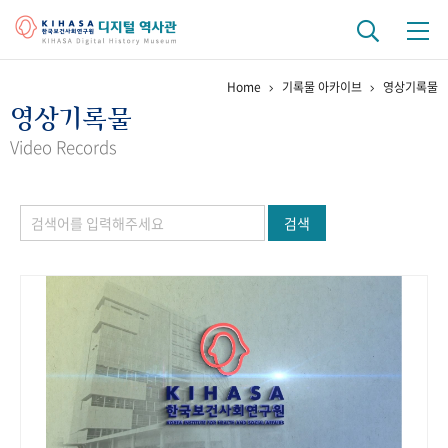
Home
기록물 아카이브
영상기록물
기관 역사
영상기록물
걸어온 길
기관 변천사
역대 기관장
연구원 사람들
Video Records
연구 역사
검색
정책과 연구
키워드로 보는 연구 역사
연구자들
간행물 변천사
기록물 아카이브
사진 아카이브
문서 기록물
행정박물
영상 기록물
+1
50
주년 기념