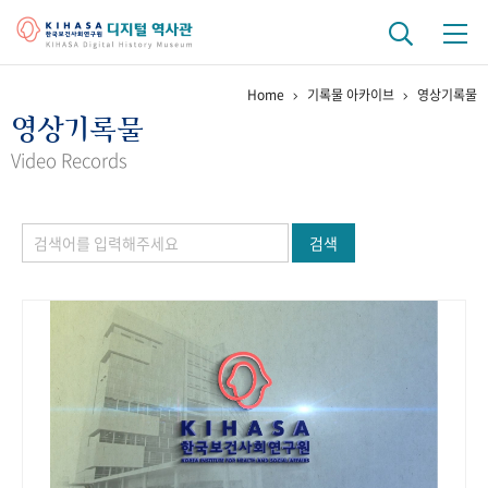
Home
기록물 아카이브
영상기록물
기관 역사
영상기록물
걸어온 길
기관 변천사
역대 기관장
연구원 사람들
Video Records
연구 역사
검색
정책과 연구
키워드로 보는 연구 역사
연구자들
간행물 변천사
기록물 아카이브
사진 아카이브
문서 기록물
행정박물
영상 기록물
+1
50
주년 기념