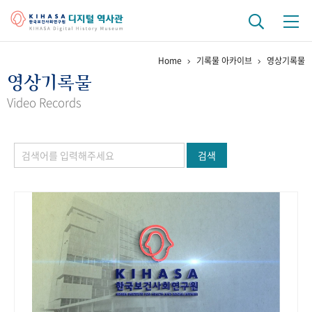
Home
기록물 아카이브
영상기록물
기관 역사
영상기록물
걸어온 길
기관 변천사
역대 기관장
연구원 사람들
Video Records
연구 역사
검색
정책과 연구
키워드로 보는 연구 역사
연구자들
간행물 변천사
기록물 아카이브
사진 아카이브
문서 기록물
행정박물
영상 기록물
+1
50
주년 기념