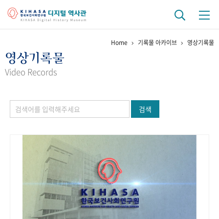
Home
기록물 아카이브
영상기록물
기관 역사
영상기록물
걸어온 길
기관 변천사
역대 기관장
연구원 사람들
Video Records
연구 역사
검색
정책과 연구
키워드로 보는 연구 역사
연구자들
간행물 변천사
기록물 아카이브
사진 아카이브
문서 기록물
행정박물
영상 기록물
+1
50
주년 기념