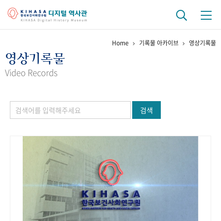
Home
기록물 아카이브
영상기록물
기관 역사
영상기록물
걸어온 길
기관 변천사
역대 기관장
연구원 사람들
Video Records
연구 역사
검색
정책과 연구
키워드로 보는 연구 역사
연구자들
간행물 변천사
기록물 아카이브
사진 아카이브
문서 기록물
행정박물
영상 기록물
+1
50
주년 기념