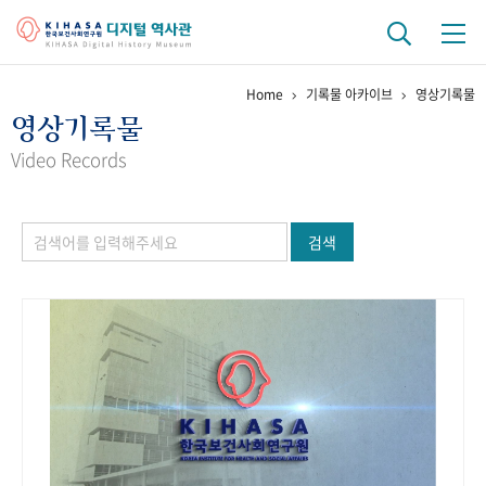
Home
기록물 아카이브
영상기록물
기관 역사
영상기록물
걸어온 길
기관 변천사
역대 기관장
연구원 사람들
Video Records
연구 역사
검색
정책과 연구
키워드로 보는 연구 역사
연구자들
간행물 변천사
기록물 아카이브
사진 아카이브
문서 기록물
행정박물
영상 기록물
+1
50
주년 기념