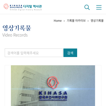
Home
기록물 아카이브
영상기록물
기관 역사
영상기록물
걸어온 길
기관 변천사
역대 기관장
연구원 사람들
Video Records
연구 역사
검색
정책과 연구
키워드로 보는 연구 역사
연구자들
간행물 변천사
기록물 아카이브
사진 아카이브
문서 기록물
행정박물
영상 기록물
+1
50
주년 기념