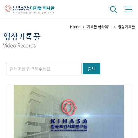
Home
기록물 아카이브
영상기록물
기관 역사
영상기록물
걸어온 길
기관 변천사
역대 기관장
연구원 사람들
Video Records
연구 역사
검색
정책과 연구
키워드로 보는 연구 역사
연구자들
간행물 변천사
기록물 아카이브
사진 아카이브
문서 기록물
행정박물
영상 기록물
+1
50
주년 기념