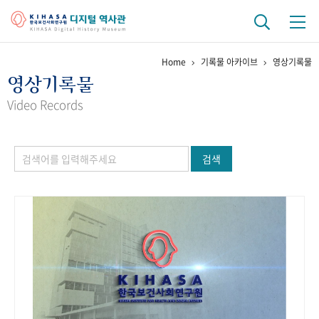
Home
기록물 아카이브
영상기록물
기관 역사
영상기록물
걸어온 길
기관 변천사
역대 기관장
연구원 사람들
Video Records
연구 역사
검색
정책과 연구
키워드로 보는 연구 역사
연구자들
간행물 변천사
기록물 아카이브
사진 아카이브
문서 기록물
행정박물
영상 기록물
+1
50
주년 기념