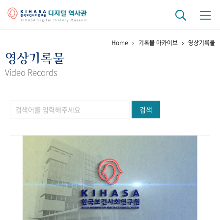
Home
기록물 아카이브
영상기록물
기관 역사
영상기록물
걸어온 길
기관 변천사
역대 기관장
연구원 사람들
Video Records
연구 역사
검색
정책과 연구
키워드로 보는 연구 역사
연구자들
간행물 변천사
기록물 아카이브
사진 아카이브
문서 기록물
행정박물
영상 기록물
+1
50
주년 기념