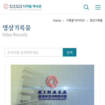
Home
기록물 아카이브
영상기록물
기관 역사
영상기록물
걸어온 길
기관 변천사
역대 기관장
연구원 사람들
Video Records
연구 역사
검색
정책과 연구
키워드로 보는 연구 역사
연구자들
간행물 변천사
기록물 아카이브
사진 아카이브
문서 기록물
행정박물
영상 기록물
+1
50
주년 기념