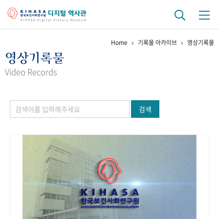
Home
기록물 아카이브
영상기록물
기관 역사
영상기록물
걸어온 길
기관 변천사
역대 기관장
연구원 사람들
Video Records
연구 역사
검색
정책과 연구
키워드로 보는 연구 역사
연구자들
간행물 변천사
기록물 아카이브
사진 아카이브
문서 기록물
행정박물
영상 기록물
+1
50
주년 기념