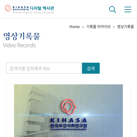
Home
기록물 아카이브
영상기록물
기관 역사
영상기록물
걸어온 길
기관 변천사
역대 기관장
연구원 사람들
Video Records
연구 역사
검색
정책과 연구
키워드로 보는 연구 역사
연구자들
간행물 변천사
기록물 아카이브
사진 아카이브
문서 기록물
행정박물
영상 기록물
+1
50
주년 기념