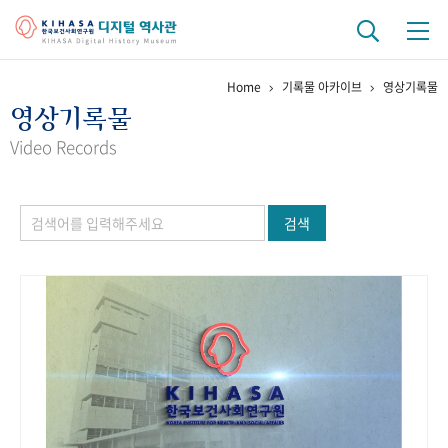
Home
기록물 아카이브
영상기록물
기관 역사
영상기록물
걸어온 길
기관 변천사
역대 기관장
연구원 사람들
Video Records
연구 역사
검색
정책과 연구
키워드로 보는 연구 역사
연구자들
간행물 변천사
기록물 아카이브
사진 아카이브
문서 기록물
행정박물
영상 기록물
+1
50
주년 기념