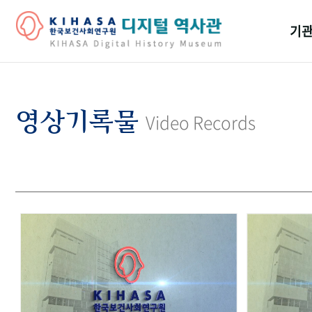
기관
걸어
기관
영상기록물
Video Records
역대
연구원