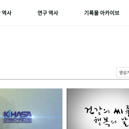
 역사
연구 역사
기록물 아카이브
온 길
정책과 연구
사진 아카이브
 변천사
키워드로 보는 연구 역사
문서 기록물
 기관장
연구자들
행정박물
 사람들
간행물 변천사
영상 기록물