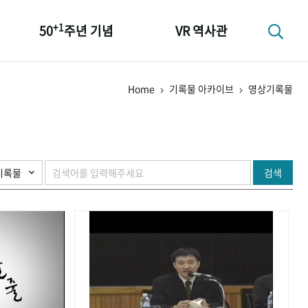
+1
50
주년 기념
VR 역사관
성과 50선
Home
기록물 아카이브
영상기록물
숫자로 보는 50년
+1
50
주년 광장
세계와 함께 한 KIHASA
검색