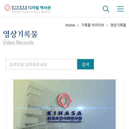
Home
기록물 아카이브
영상기록물
기관 역사
영상기록물
걸어온 길
기관 변천사
역대 기관장
연구원 사람들
Video Records
연구 역사
검색
정책과 연구
키워드로 보는 연구 역사
연구자들
간행물 변천사
기록물 아카이브
사진 아카이브
문서 기록물
행정박물
영상 기록물
+1
50
주년 기념