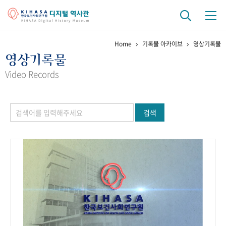
Home
기록물 아카이브
영상기록물
기관 역사
영상기록물
걸어온 길
기관 변천사
역대 기관장
연구원 사람들
Video Records
연구 역사
검색
정책과 연구
키워드로 보는 연구 역사
연구자들
간행물 변천사
기록물 아카이브
사진 아카이브
문서 기록물
행정박물
영상 기록물
+1
50
주년 기념