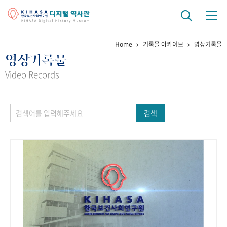
Home
기록물 아카이브
영상기록물
기관 역사
영상기록물
걸어온 길
기관 변천사
역대 기관장
연구원 사람들
Video Records
연구 역사
검색
정책과 연구
키워드로 보는 연구 역사
연구자들
간행물 변천사
기록물 아카이브
사진 아카이브
문서 기록물
행정박물
영상 기록물
+1
50
주년 기념