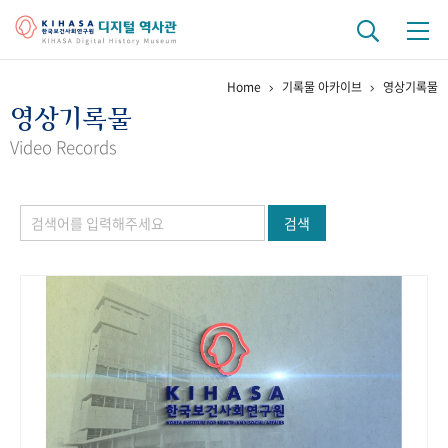
Home
기록물 아카이브
영상기록물
기관 역사
영상기록물
걸어온 길
기관 변천사
역대 기관장
연구원 사람들
Video Records
연구 역사
검색
정책과 연구
키워드로 보는 연구 역사
연구자들
간행물 변천사
기록물 아카이브
사진 아카이브
문서 기록물
행정박물
영상 기록물
+1
50
주년 기념