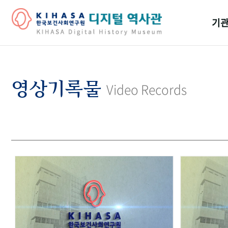
기관
걸어
기관
영상기록물
Video Records
역대
연구원