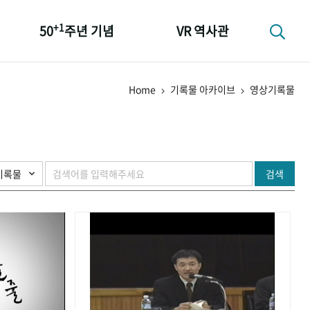
+1
50
주년 기념
VR 역사관
성과 50선
Home
기록물 아카이브
영상기록물
숫자로 보는 50년
+1
50
주년 광장
세계와 함께 한 KIHASA
검색