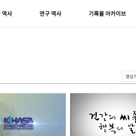
 역사
연구 역사
기록물 아카이브
온 길
정책과 연구
사진 아카이브
 변천사
키워드로 보는 연구 역사
문서 기록물
 기관장
연구자들
행정박물
 사람들
간행물 변천사
영상 기록물