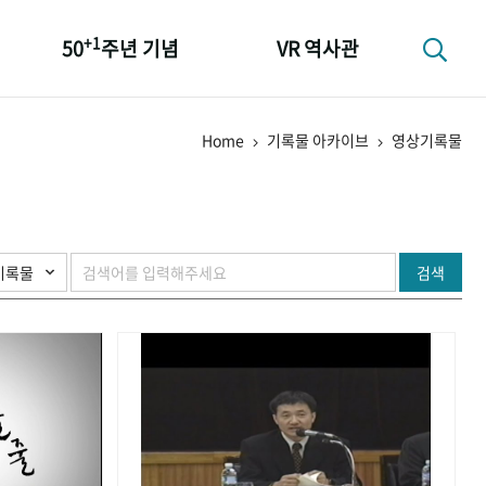
+1
50
주년 기념
VR 역사관
성과 50선
Home
기록물 아카이브
영상기록물
숫자로 보는 50년
+1
50
주년 광장
세계와 함께 한 KIHASA
검색