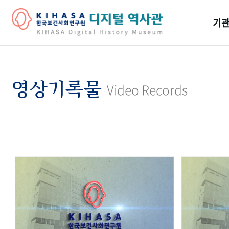
기관
걸어
기관
영상기록물
Video Records
역대
연구원