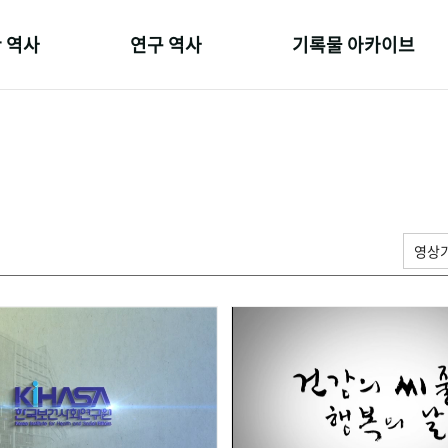
 역사
연구 역사
기록물 아카이브
온 길
정책과 연구
사진 아카이브
 변천사
키워드로 보는 연구 역사
문서 기록물
 기관장
연구자들
행정박물
 사람들
간행물 변천사
영상 기록물