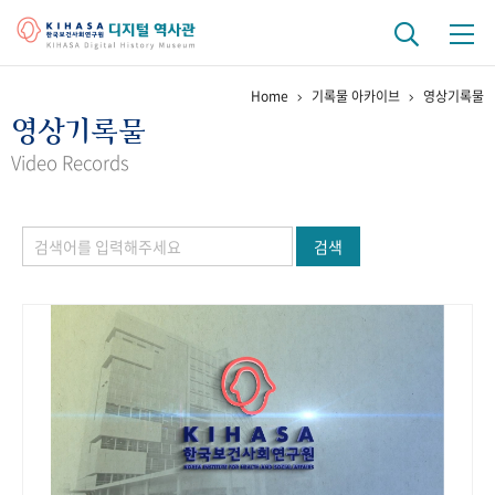
Home
기록물 아카이브
영상기록물
기관 역사
영상기록물
걸어온 길
기관 변천사
역대 기관장
연구원 사람들
Video Records
연구 역사
검색
정책과 연구
키워드로 보는 연구 역사
연구자들
간행물 변천사
기록물 아카이브
사진 아카이브
문서 기록물
행정박물
영상 기록물
+1
50
주년 기념